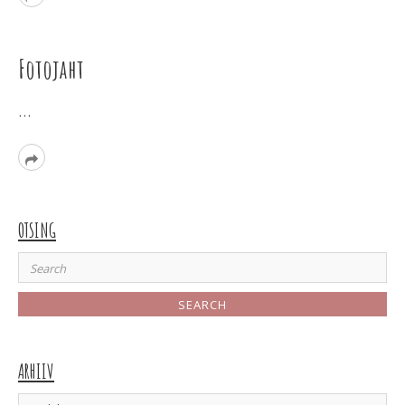
More
Fotojaht
…
Read
More
OTSING
Search
for:
ARHIIV
Arhiiv