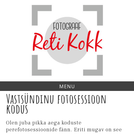
Skip
to
content
MENU
Vastsündinu fotosessioon
kodus
Olen juba pikka aega koduste
perefotosessioonide fänn. Eriti mugav on see