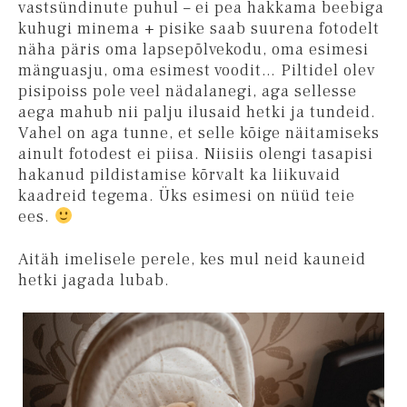
vastsündinute puhul – ei pea hakkama beebiga
kuhugi minema + pisike saab suurena fotodelt
näha päris oma lapsepõlvekodu, oma esimesi
mänguasju, oma esimest voodit… Piltidel olev
pisipoiss pole veel nädalanegi, aga sellesse
aega mahub nii palju ilusaid hetki ja tundeid.
Vahel on aga tunne, et selle kõige näitamiseks
ainult fotodest ei piisa. Niisiis olengi tasapisi
hakanud pildistamise kõrvalt ka liikuvaid
kaadreid tegema. Üks esimesi on nüüd teie
ees.
Aitäh imelisele perele, kes mul neid kauneid
hetki jagada lubab.