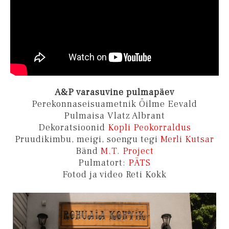
A&P varasuvine pulmapäev
Perekonnaseisuametnik Õilme Eevald
Pulmaisa Vlatz Albrant
Dekoratsioonid
Kopli Peokorraldus
Pruudikimbu, meigi, soengu tegi
Merli Kutsar
Bänd
M.T. Project
Pulmatort:
PÄTS
Fotod ja video Reti Kokk